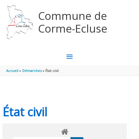
Aller au contenu
Aller au pied de page
Commune de
Corme-Ecluse
MENU
PRINCIPAL
Accueil
Démarches
État civil
État civil