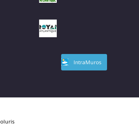
IntraMuros
oluris