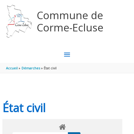
Aller au contenu
Aller au pied de page
Commune de
Corme-Ecluse
MENU
PRINCIPAL
Accueil
Démarches
État civil
État civil