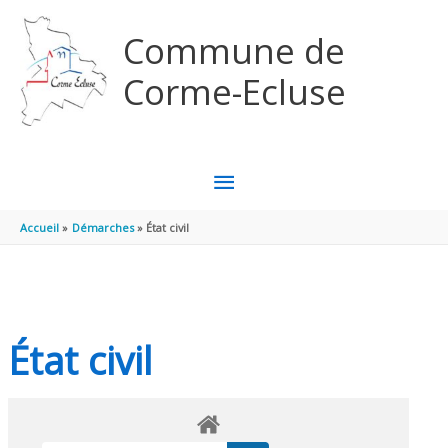
Aller au contenu
Aller au pied de page
Commune de
Corme-Ecluse
MENU
PRINCIPAL
Accueil
Démarches
État civil
État civil