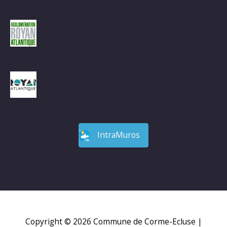
IntraMuros
Copyright © 2026
Commune de Corme-Ecluse
|