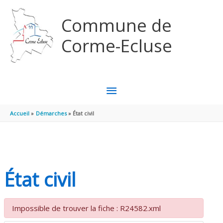
Aller au contenu
Aller au pied de page
Commune de
Corme-Ecluse
MENU
PRINCIPAL
Accueil
Démarches
État civil
État civil
Impossible de trouver la fiche : R24582.xml