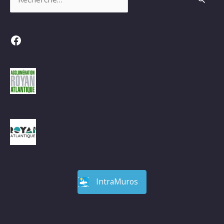
Facebook
IntraMuros