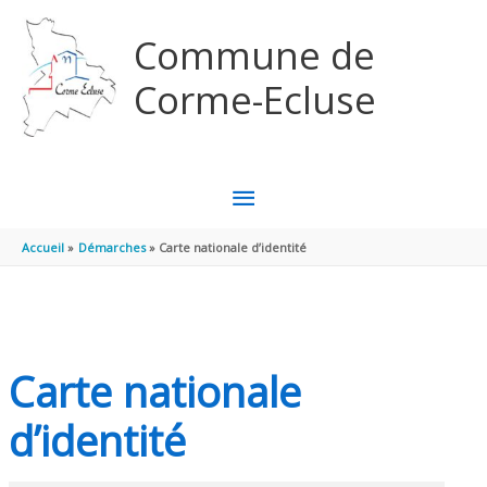
Aller au contenu
Aller au pied de page
Commune de
Corme-Ecluse
MENU
PRINCIPAL
Accueil
Démarches
Carte nationale d’identité
Carte nationale
d’identité