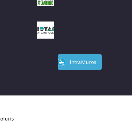
IntraMuros
oluris