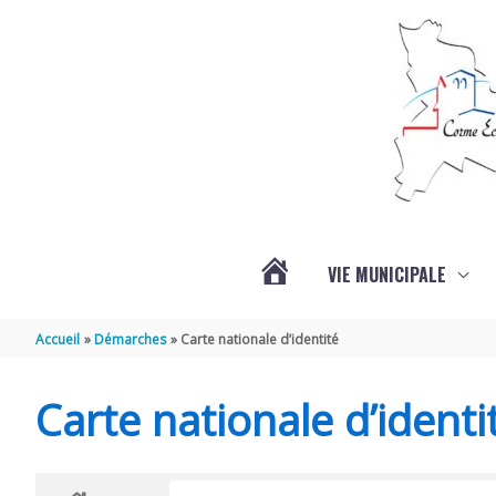
Aller au contenu
Aller au pied de page
VIE MUNICIPALE
ACTUALITÉS
Accueil
Démarches
Carte nationale d’identité
Carte nationale d’identi