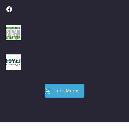
Facebook
IntraMuros