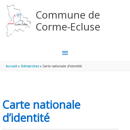
Aller au contenu
Aller au pied de page
Commune de
Corme-Ecluse
MENU
PRINCIPAL
Accueil
Démarches
Carte nationale d’identité
Carte nationale
d’identité