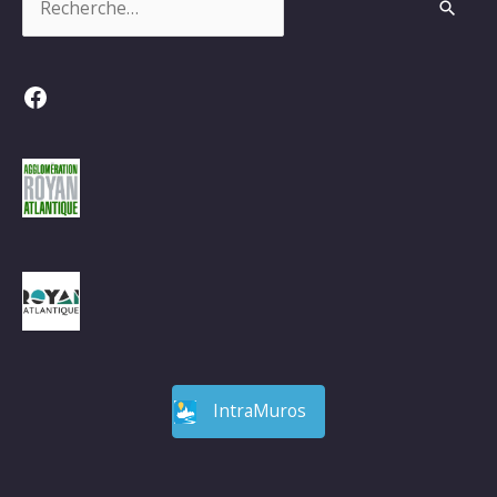
Facebook
IntraMuros