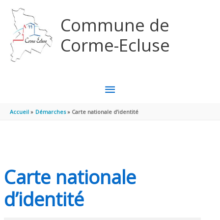
Aller au contenu
Aller au pied de page
Commune de
Corme-Ecluse
MENU
PRINCIPAL
Accueil
Démarches
Carte nationale d’identité
Carte nationale
d’identité