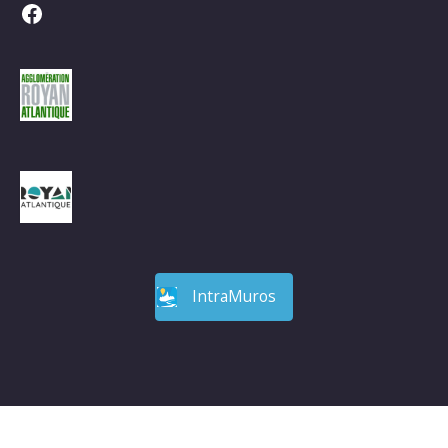
Facebook
IntraMuros