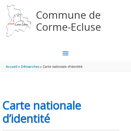
Aller au contenu
Aller au pied de page
Commune de
Corme-Ecluse
MENU
PRINCIPAL
Accueil
Démarches
Carte nationale d’identité
Carte nationale
d’identité