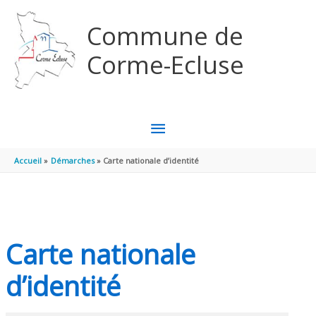
Aller au contenu
Aller au pied de page
Commune de
Corme-Ecluse
MENU
PRINCIPAL
Accueil
Démarches
Carte nationale d’identité
Carte nationale
d’identité