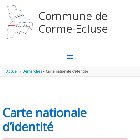
Aller au contenu
Aller au pied de page
Commune de
Corme-Ecluse
MENU
PRINCIPAL
Accueil
Démarches
Carte nationale d’identité
Carte nationale
d’identité