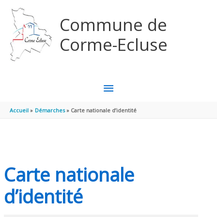
Aller au contenu
Aller au pied de page
Commune de
Corme-Ecluse
MENU
PRINCIPAL
Accueil
Démarches
Carte nationale d’identité
Carte nationale
d’identité