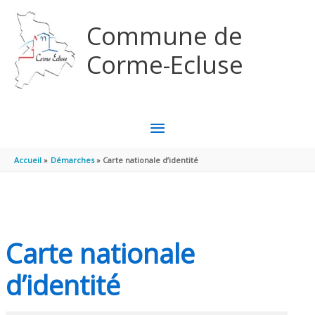
Aller au contenu
Aller au pied de page
Commune de
Corme-Ecluse
MENU
PRINCIPAL
Accueil
Démarches
Carte nationale d’identité
Carte nationale
d’identité