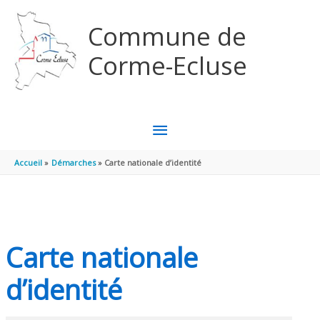
Aller au contenu
Aller au pied de page
Commune de
Corme-Ecluse
MENU
PRINCIPAL
Accueil
Démarches
Carte nationale d’identité
Carte nationale
d’identité