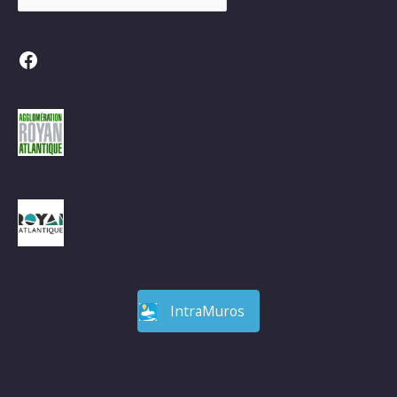
Facebook
IntraMuros