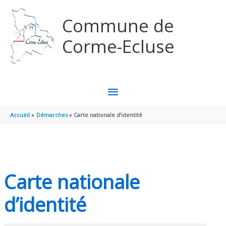
Aller au contenu
Aller au pied de page
Commune de
Corme-Ecluse
MENU
PRINCIPAL
Accueil
Démarches
Carte nationale d’identité
Carte nationale
d’identité