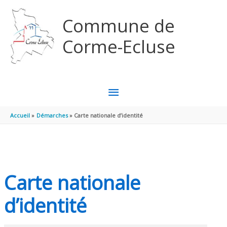
Aller au contenu
Aller au pied de page
Commune de
Corme-Ecluse
MENU
PRINCIPAL
Accueil
Démarches
Carte nationale d’identité
Carte nationale
d’identité