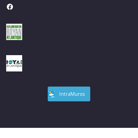
Facebook
IntraMuros