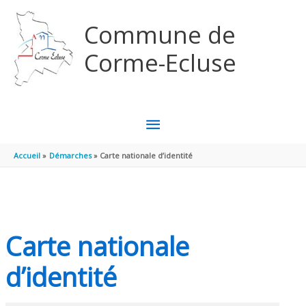
Aller au contenu
Aller au pied de page
Commune de
Corme-Ecluse
MENU
PRINCIPAL
Accueil
Démarches
Carte nationale d’identité
Carte nationale
d’identité