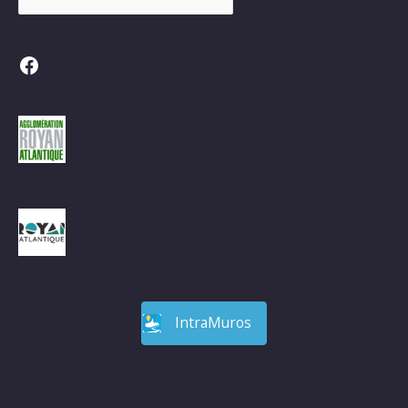
Facebook
IntraMuros