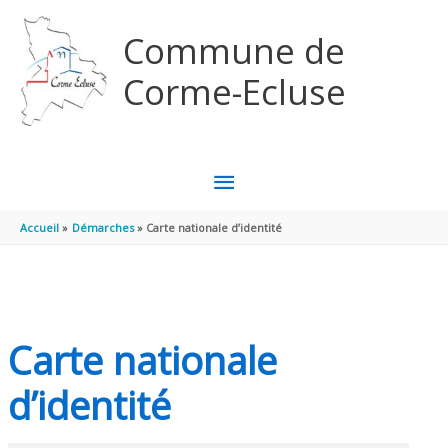
Aller au contenu
Aller au pied de page
Commune de
Corme-Ecluse
MENU
PRINCIPAL
Accueil
Démarches
Carte nationale d’identité
Carte nationale
d’identité