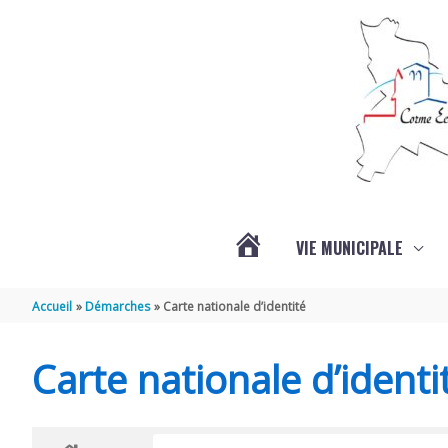
Aller au contenu
Aller au pied de page
VIE MUNICIPALE
ACTUALITÉS
Accueil
Démarches
Carte nationale d’identité
Carte nationale d’identi