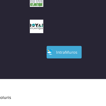
IntraMuros
oluris