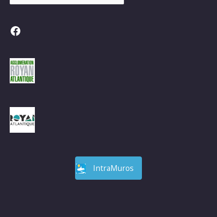
Facebook
IntraMuros