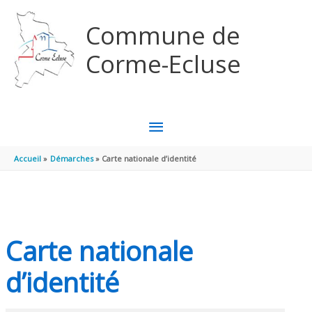
Aller au contenu
Aller au pied de page
Commune de
Corme-Ecluse
MENU
PRINCIPAL
Accueil
Démarches
Carte nationale d’identité
Carte nationale
d’identité