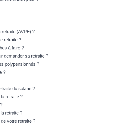
a retraite (AVPF) ?
e retraite ?
hes à faire ?
r demander sa retraite ?
 des polypensionnés ?
e ?
traite du salarié ?
la retraite ?
 ?
a retraite ?
e votre retraite ?