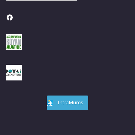
Facebook
IntraMuros