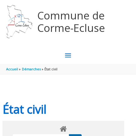
Aller au contenu
Aller au pied de page
Commune de
Corme-Ecluse
MENU
PRINCIPAL
Accueil
Démarches
État civil
État civil