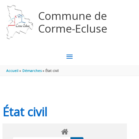
Aller au contenu
Aller au pied de page
Commune de
Corme-Ecluse
MENU
PRINCIPAL
Accueil
Démarches
État civil
État civil