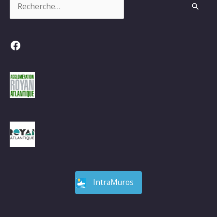
Facebook
IntraMuros