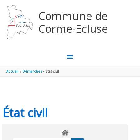
Aller au contenu
Aller au pied de page
Commune de
Corme-Ecluse
MENU
PRINCIPAL
Accueil
Démarches
État civil
État civil