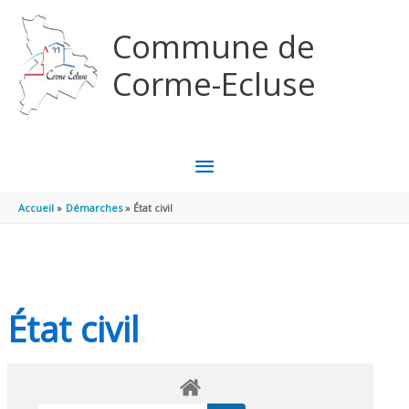
Aller au contenu
Aller au pied de page
Commune de
Corme-Ecluse
MENU
PRINCIPAL
Accueil
Démarches
État civil
État civil