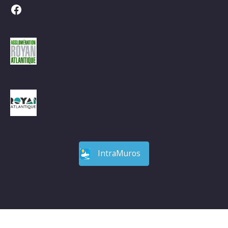
Facebook
IntraMuros