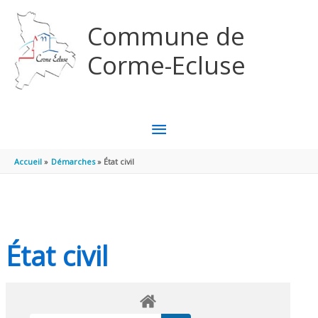
Aller au contenu
Aller au pied de page
Commune de
Corme-Ecluse
MENU
PRINCIPAL
Accueil
Démarches
État civil
État civil