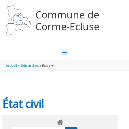
Aller au contenu
Aller au pied de page
Commune de
Corme-Ecluse
MENU
PRINCIPAL
Accueil
Démarches
État civil
État civil