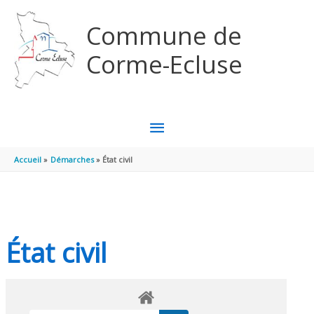
Aller au contenu
Aller au pied de page
Commune de
Corme-Ecluse
MENU
PRINCIPAL
Accueil
Démarches
État civil
État civil