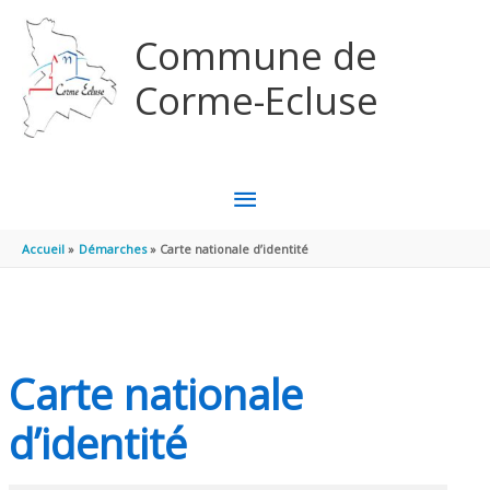
Aller au contenu
Aller au pied de page
Commune de
Corme-Ecluse
MENU
PRINCIPAL
Accueil
Démarches
Carte nationale d’identité
Carte nationale
d’identité