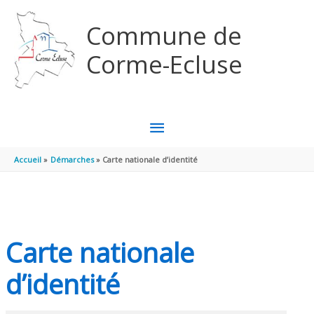
Aller au contenu
Aller au pied de page
Commune de
Corme-Ecluse
MENU
PRINCIPAL
Accueil
Démarches
Carte nationale d’identité
Carte nationale
d’identité