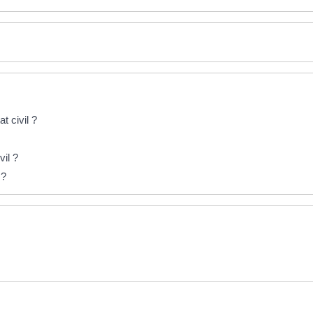
t civil ?
vil ?
 ?