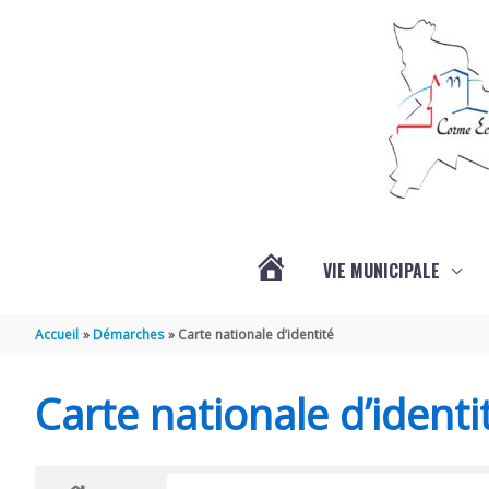
Aller au contenu
Aller au pied de page
VIE MUNICIPALE
ACTUALITÉS
Accueil
Démarches
Carte nationale d’identité
Carte nationale d’identi