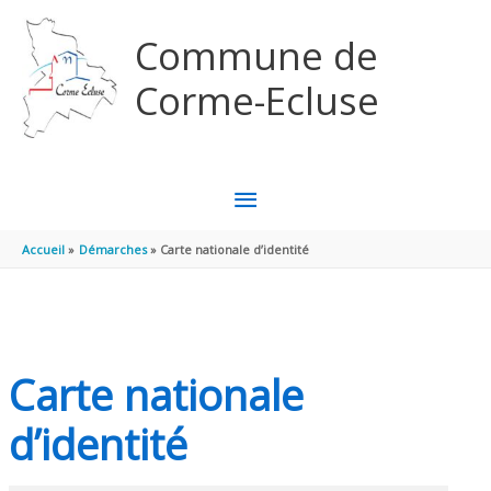
Aller au contenu
Aller au pied de page
Commune de
Corme-Ecluse
MENU
PRINCIPAL
Accueil
Démarches
Carte nationale d’identité
Carte nationale
d’identité