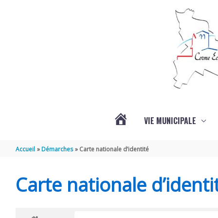
Aller au contenu
Aller au pied de page
VIE MUNICIPALE
ACTUALITÉS
Accueil
Démarches
Carte nationale d’identité
Carte nationale d’identi