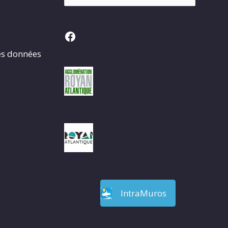
Facebook
es données
IntraMuros