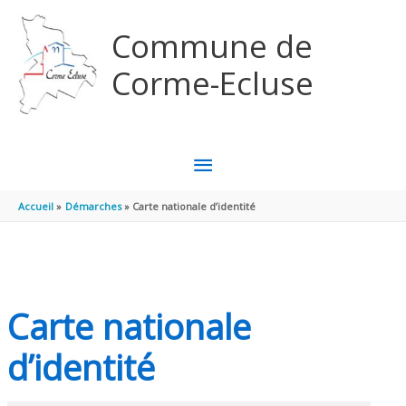
Aller au contenu
Aller au pied de page
Commune de
Corme-Ecluse
MENU
PRINCIPAL
Accueil
Démarches
Carte nationale d’identité
Carte nationale
d’identité