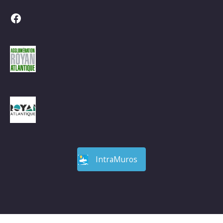
Facebook
IntraMuros