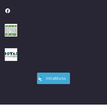
Facebook
IntraMuros