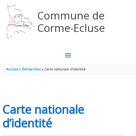
Aller au contenu
Aller au pied de page
Commune de
Corme-Ecluse
MENU
PRINCIPAL
Accueil
Démarches
Carte nationale d’identité
Carte nationale
d’identité