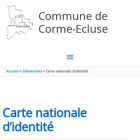
Aller au contenu
Aller au pied de page
Commune de
Corme-Ecluse
MENU
PRINCIPAL
Accueil
Démarches
Carte nationale d’identité
Carte nationale
d’identité