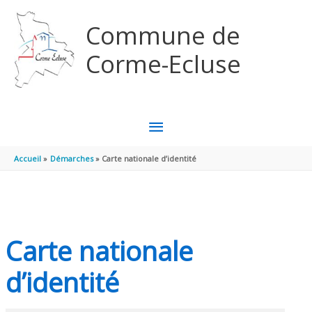
Aller au contenu
Aller au pied de page
Commune de
Corme-Ecluse
MENU
PRINCIPAL
Accueil
Démarches
Carte nationale d’identité
Carte nationale
d’identité