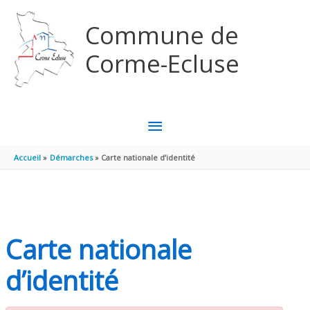
Aller au contenu
Aller au pied de page
Commune de
Corme-Ecluse
MENU
PRINCIPAL
Accueil
Démarches
Carte nationale d’identité
Carte nationale
d’identité