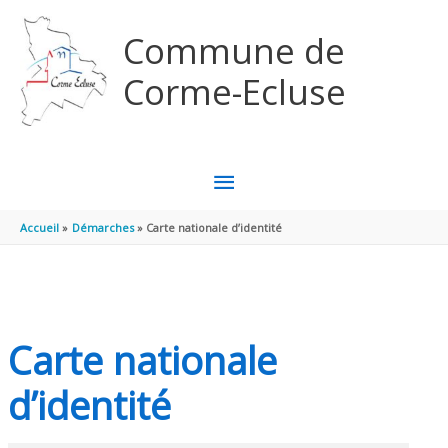
Aller au contenu
Aller au pied de page
Commune de
Corme-Ecluse
MENU
PRINCIPAL
Accueil
Démarches
Carte nationale d’identité
Carte nationale
d’identité