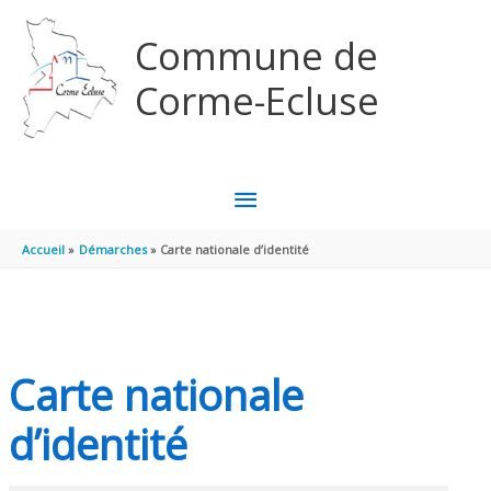
Aller au contenu
Aller au pied de page
Commune de
Corme-Ecluse
MENU
PRINCIPAL
Accueil
Démarches
Carte nationale d’identité
Carte nationale
d’identité