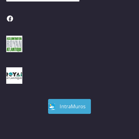
Facebook
IntraMuros