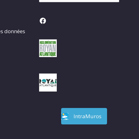
Facebook
es données
IntraMuros