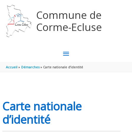
Aller au contenu
Aller au pied de page
Commune de
Corme-Ecluse
MENU
PRINCIPAL
Accueil
Démarches
Carte nationale d’identité
Carte nationale
d’identité