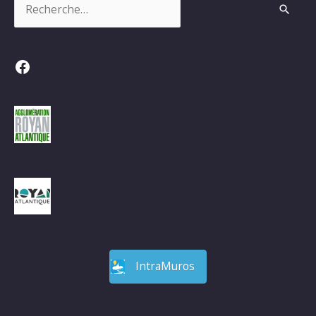
Facebook
IntraMuros