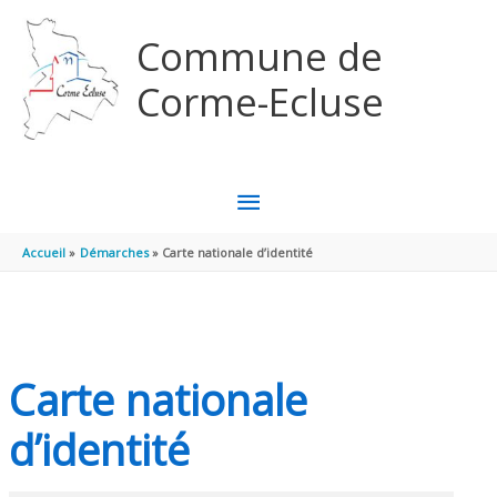
Aller au contenu
Aller au pied de page
Commune de
Corme-Ecluse
MENU
PRINCIPAL
Accueil
Démarches
Carte nationale d’identité
Carte nationale
d’identité