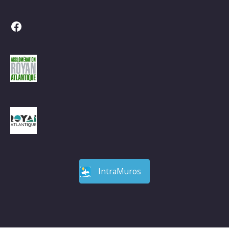
Facebook
IntraMuros