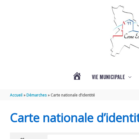
Aller au contenu
Aller au pied de page
VIE MUNICIPALE
ACTUALITÉS
Accueil
Démarches
Carte nationale d’identité
Carte nationale d’identi