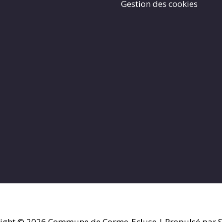
Gestion des cookies
ight © 2026
Commune de Corme-Ecluse
| Propulsé par S