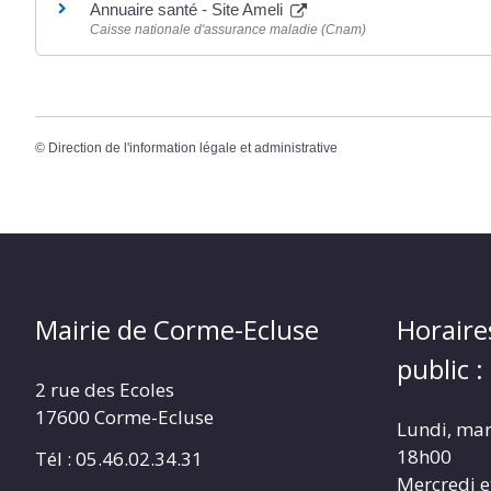
Annuaire santé - Site Ameli
Caisse nationale d'assurance maladie (Cnam)
©
Direction de l'information légale et administrative
Mairie de Corme-Ecluse
Horaire
public :
2 rue des Ecoles
17600 Corme-Ecluse
Lundi, mar
18h00
Tél : 05.46.02.34.31
Mercredi e