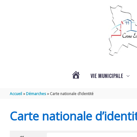
Aller au contenu
Aller au pied de page
VIE MUNICIPALE
ACTUALITÉS
Accueil
Démarches
Carte nationale d’identité
Carte nationale d’identi