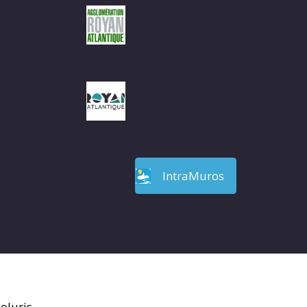
IntraMuros
oluris