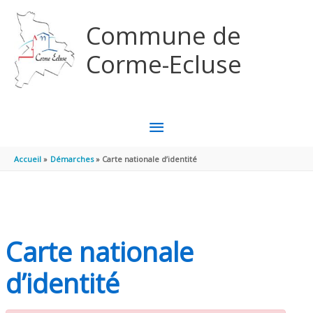
Aller au contenu
Aller au pied de page
Commune de
Corme-Ecluse
MENU
PRINCIPAL
Accueil
Démarches
Carte nationale d’identité
Carte nationale
d’identité