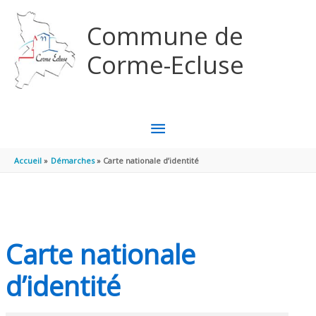
Aller au contenu
Aller au pied de page
Commune de
Corme-Ecluse
MENU
PRINCIPAL
Accueil
Démarches
Carte nationale d’identité
Carte nationale
d’identité