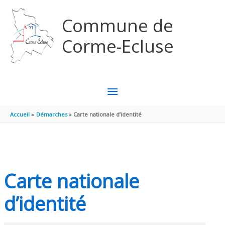
Aller au contenu
Aller au pied de page
Commune de
Corme-Ecluse
MENU
PRINCIPAL
Accueil
Démarches
Carte nationale d’identité
Carte nationale
d’identité