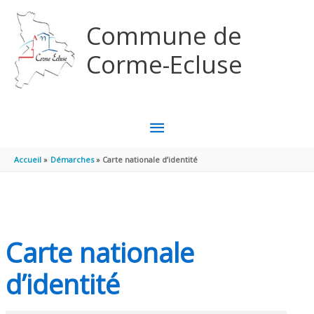
Aller au contenu
Aller au pied de page
Commune de
Corme-Ecluse
MENU
PRINCIPAL
Accueil
Démarches
Carte nationale d’identité
Carte nationale
d’identité